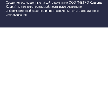
Сведения, размещенные на сайте компании ООО “МЕТРО Кэш энд
Керри”, не являются рекламой, носят исключительно
информационный характер и предназначены только для личного
использования.
Все вина в
Фильтровать вино
Вино BADAGONI Alazani Valley
красное полусладкое
Вино BADAGONI Khvanchkara