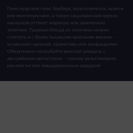
Пино нуар или гаме, барбера, вальполичелла, кьянти
или монтепульчано, а также сицилианский нерело
маскалезе оттенят жареную или запеченную
телятину. Тушеные блюда из телятины можно
сочетать и с более пышными красными винами –
испанской гарначей, примитиво или зинфанделем.
Обязательно попробуйте венский шницель с
австрийским автохтоном – грюнер вельтлинером,
рислингом или невыдержанным шардоне!