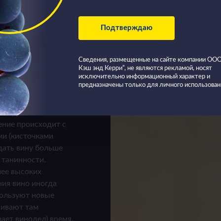
Подтверждаю
из красных (или
ехнология
Сведения, размещенные на сайте компании О
несомненно,
Кэш энд Керри”, не являются рекламой, носят
исключительно информационный характер и
 белых.
предназначены только для личного использован
находятся в
ение происходит с
ми (кисточками
дать вину больше
 танинности.
лее высоких
ния вино иногда
пользуют новые
живают там
ает винодел) время.