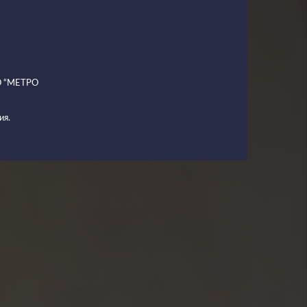
ОО “МЕТРО
ия.