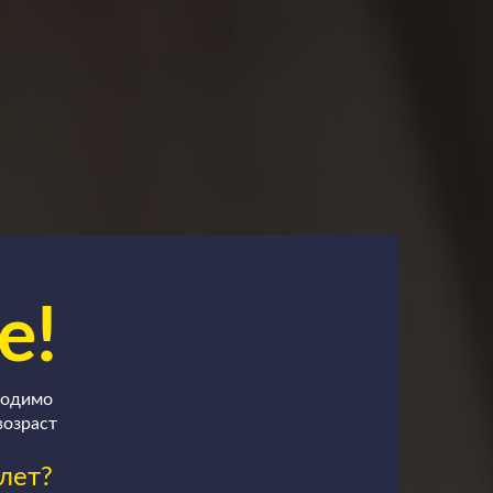
е!
ходимо
возраст
лет?