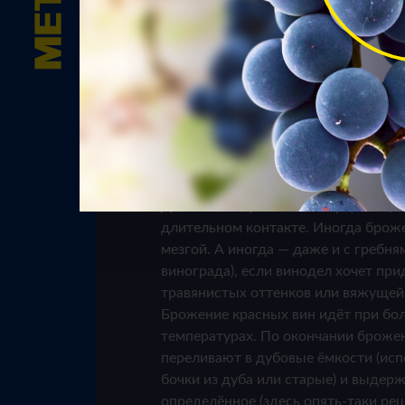
Красные вина производятся 
чёрных) сортов винограда. Т
производства красных вин, 
отличается от производства
Для начала сусло и кожица (мезга) 
длительном контакте. Иногда брож
мезгой. А иногда — даже и с гребня
винограда), если винодел хочет при
травянистых оттенков или вяжущей
Брожение красных вин идёт при бо
температурах. По окончании броже
переливают в дубовые ёмкости (ис
бочки из дуба или старые) и выдер
определённое (здесь опять-таки реш