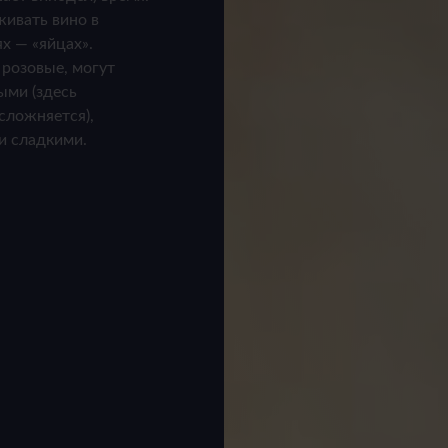
живать вино в
х — «яйцах».
 розовые, могут
ыми (здесь
сложняется),
и сладкими.