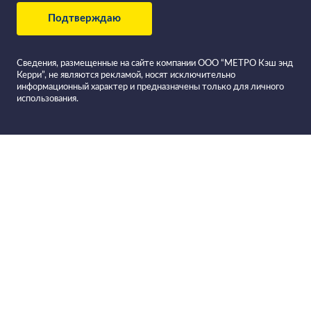
Подтверждаю
Сведения, размещенные на сайте компании ООО “МЕТРО Кэш энд
Керри”, не являются рекламой, носят исключительно
информационный характер и предназначены только для личного
использования.
Все вина в
Фильтровать вино
Вино HOYA ESPESA Reserva
красное сухое