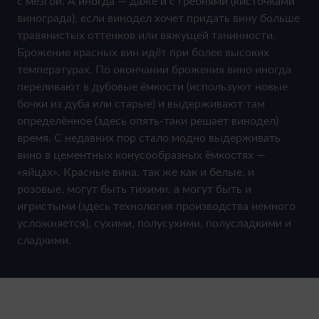
с мезгой. А иногда — даже и с гребнями (кисточками
винограда), если винодел хочет придать вину больше
травянистых оттенков или вяжущей танинности.
Брожение красных вин идёт при более высоких
температурах. По окончании брожения вино иногда
переливают в дубовые ёмкости (используют новые
бочки из дуба или старые) и выдерживают там
определённое (здесь опять-таки решает винодел)
время. С недавних пор стало модно выдерживать
вино в цементных конусообразных ёмкостях —
«яйцах». Красные вина, так же как и белые, и
розовые, могут быть тихими, а могут быть и
игристыми (здесь технология производства немного
усложняется), сухими, полусухими, полусладкими и
сладкими.