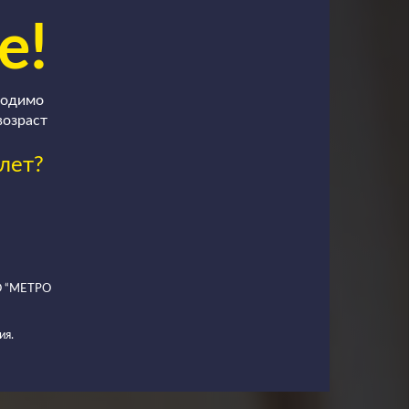
е!
ходимо
возраст
лет?
ОО “МЕТРО
ия.