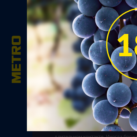
Красно
Вид вина
Красные вина производятся 
чёрных) сортов винограда. Т
производства красных вин, 
отличается от производства
Для начала сусло и кожица (мезга) 
длительном контакте. Иногда брож