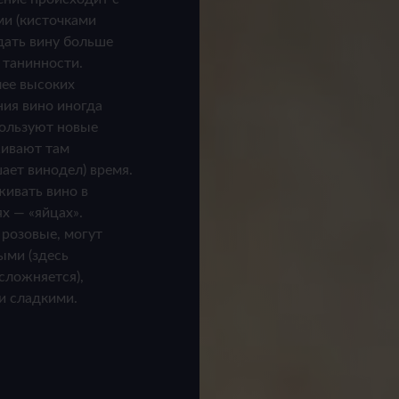
ми (кисточками
дать вину больше
 танинности.
лее высоких
ния вино иногда
пользуют новые
живают там
ает винодел) время.
живать вино в
х — «яйцах».
 розовые, могут
ыми (здесь
сложняется),
и сладкими.