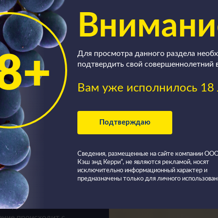
Внимани
е
Для просмотра данного раздела необ
подтвердить свой совершеннолетний 
Вам уже исполнилось 18 
Подтверждаю
из красных (или
ехнология
Сведения, размещенные на сайте компании О
несомненно,
Кэш энд Керри”, не являются рекламой, носят
исключительно информационный характер и
 белых.
предназначены только для личного использован
находятся в
ение происходит с