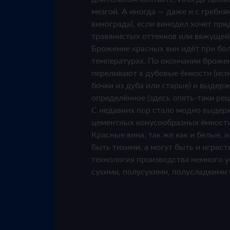
мезгой. А иногда — даже и с гребня
винограда), если винодел хочет при
травянистых оттенков или вяжущей
Брожение красных вин идёт при бо
температурах. По окончании броже
переливают в дубовые ёмкости (ис
бочки из дуба или старые) и выдер
определённое (здесь опять-таки реш
С недавних пор стало модно выдер
цементных конусообразных ёмкостя
Красные вина, так же как и белые, и
быть тихими, а могут быть и игрист
технология производства немного у
сухими, полусухими, полусладкими 