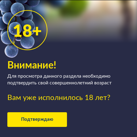
вино в цементных конусообразных ёмкостях —
«яйцах». Красные вина, так же как и белые, и
розовые, могут быть тихими, а могут быть и
игристыми (здесь технология производства немного
усложняется), сухими, полусухими, полусладкими и
сладкими.
Внимание!
Для просмотра данного раздела необходимо
подтвердить свой совершеннолетний возраст
Вам уже исполнилось 18 лет?
Подтверждаю