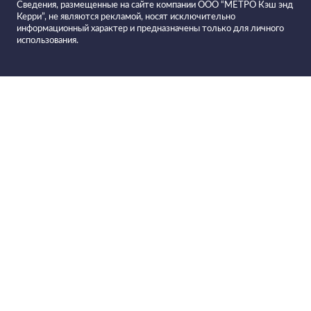
Сведения, размещенные на сайте компании ООО “МЕТРО Кэш энд
Керри”, не являются рекламой, носят исключительно
информационный характер и предназначены только для личного
использования.
Все вина в
Фильтровать вино
Вино VOSKENI WINES Red Dry
красное сухое
Рецепты