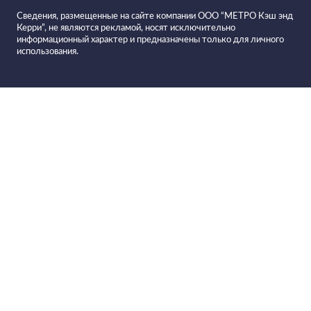
Сведения, размещенные на сайте компании ООО “МЕТРО Кэш энд
Керри”, не являются рекламой, носят исключительно
информационный характер и предназначены только для личного
использования.
Все вина в
Фильтровать вино
Вино PLANETA Etna Rosso
красное сухое