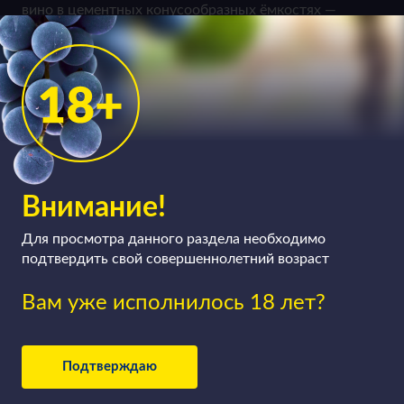
вино в цементных конусообразных ёмкостях —
«яйцах». Красные вина, так же как и белые, и
розовые, могут быть тихими, а могут быть и
игристыми (здесь технология производства немного
усложняется), сухими, полусухими, полусладкими и
сладкими.
Внимание!
Для просмотра данного раздела необходимо
подтвердить свой совершеннолетний возраст
Вам уже исполнилось 18 лет?
Подтверждаю