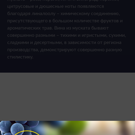
цитрусовые и дюшесные ноты появляются
благодаря линалоолу – химическому соединению,
присутствующего в большом количестве фруктов и
ароматических трав. Вина из муската бывают
совершенно разными – тихими и игристыми, сухими,
сладкими и десертными, в зависимости от региона
производства, демонстрируют совершенно разную
стилистику.