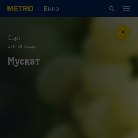
Вино
Сорт
винограда
Мускат