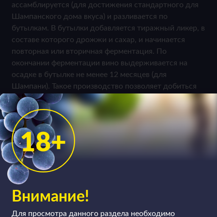
ассамблируется (для достижения стандартного для
Шампанского дома вкуса) и разливается по
бутылкам. В бутылки добавляется тиражный ликер, в
составе которого дрожжи и сахар, и начинается
повторная или вторичная ферментация. По
окончании ферментации вино выдерживается на
осадке в бутылке не менее 12 месяцев (для
Шампани). Такое производство позволяет добиться
дополнительных ароматов – бриоши, сливочного
масла и поджаренных тостов, даже орехов. Есть еще
один способ, который использовали еще наши
предки, и который обрел настоящую известность в
последнее время – метод ансестраль, при котором
брожение первого базового вина завершается в
бутылке.
Внимание!
Для просмотра данного раздела необходимо