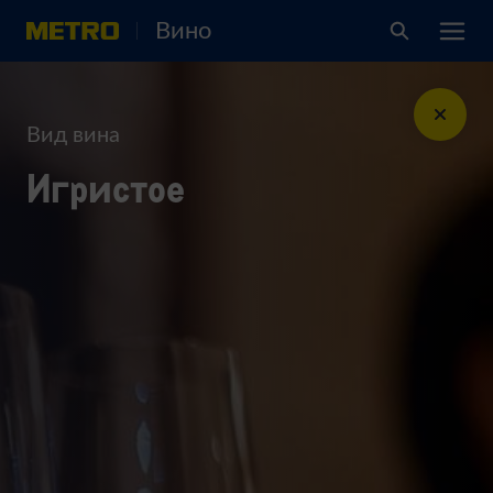
Вино
Вид вина
Игристое