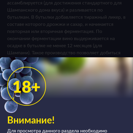
ассамблируется (для достижения стандартного для
Шампанского дома вкуса) и разливается по
бутылкам. В бутылки добавляется тиражный ликер, в
составе которого дрожжи и сахар, и начинается
повторная или вторичная ферментация. По
окончании ферментации вино выдерживается на
осадке в бутылке не менее 12 месяцев (для
Шампани). Такое производство позволяет добиться
дополнительных ароматов – бриоши, сливочного
масла и поджаренных тостов, даже орехов. Есть еще
один способ, который использовали еще наши
предки, и который обрел настоящую известность в
последнее время – метод ансестраль, при котором
брожение первого базового вина завершается в
бутылке.
Внимание!
Для просмотра данного раздела необходимо