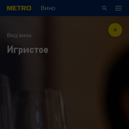
Вино
Вид вина
Игристое