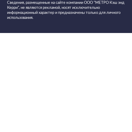
Сведения, размещенные на сайте компании ООО “МЕТРО Кэш энд
Керри”, не являются рекламой, носят исключительно
информационный характер и предназначены только для личного
использования.
Все вина в
Фильтровать вино
Вино игристое LA GIOIOSA
Prosecco белое брют
Вино игристое NINO FRANCO