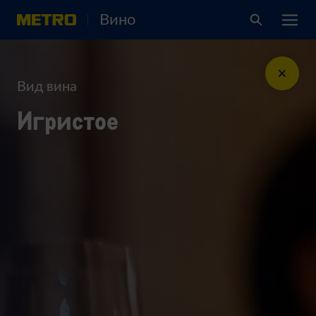
Вино
Вид вина
Игристое