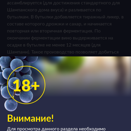
ассамблируется (для достижения стандартного для
Шампанского дома вкуса) и разливается по
бутылкам. В бутылки добавляется тиражный ликер, в
составе которого дрожжи и сахар, и начинается
повторная или вторичная ферментация. По
окончании ферментации вино выдерживается на
осадке в бутылке не менее 12 месяцев (для
Шампани). Такое производство позволяет добиться
дополнительных ароматов – бриоши, сливочного
масла и поджаренных тостов, даже орехов. Есть еще
один способ, который использовали еще наши
предки, и который обрел настоящую известность в
последнее время – метод ансестраль, при котором
брожение первого базового вина завершается в
бутылке.
Внимание!
Для просмотра данного раздела необходимо