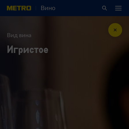
Вино
Вид вина
Игристое