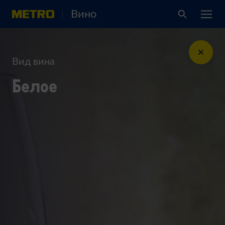
Вино
Вид вина
Белое