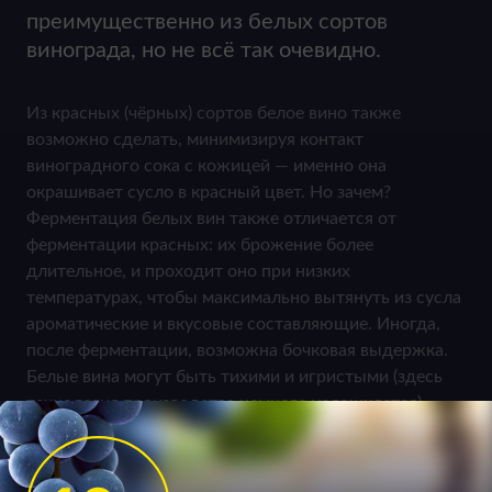
преимущественно из белых сортов
винограда, но не всё так очевидно.
Из красных (чёрных) сортов белое вино также
возможно сделать, минимизируя контакт
виноградного сока с кожицей — именно она
окрашивает сусло в красный цвет. Но зачем?
Ферментация белых вин также отличается от
ферментации красных: их брожение более
длительное, и проходит оно при низких
температурах, чтобы максимально вытянуть из сусла
ароматические и вкусовые составляющие. Иногда,
после ферментации, возможна бочковая выдержка.
Белые вина могут быть тихими и игристыми (здесь
технология производства немного усложняется),
сухими, полусухими, полусладкими и сладкими, если
виноград содержал так много сахара, что дрожжи не
справились.