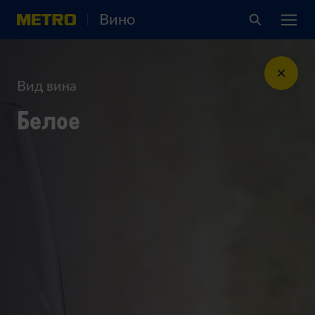
Вино
Вид вина
Белое