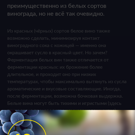
преимущественно из белых сортов
винограда, но не всё так очевидно.
Из красных (чёрных) сортов белое вино также
возможно сделать, минимизируя контакт
виноградного сока с кожицей — именно она
окрашивает сусло в красный цвет. Но зачем?
Ферментация белых вин также отличается от
ферментации красных: их брожение более
длительное, и проходит оно при низких
температурах, чтобы максимально вытянуть из сусла
ароматические и вкусовые составляющие. Иногда,
после ферментации, возможна бочковая выдержка.
Белые вина могут быть тихими и игристыми (здесь
технология производства немного усложняется),
сухими, полусухими, полусладкими и сладкими, если
виноград содержал так много сахара, что дрожжи не
справились.