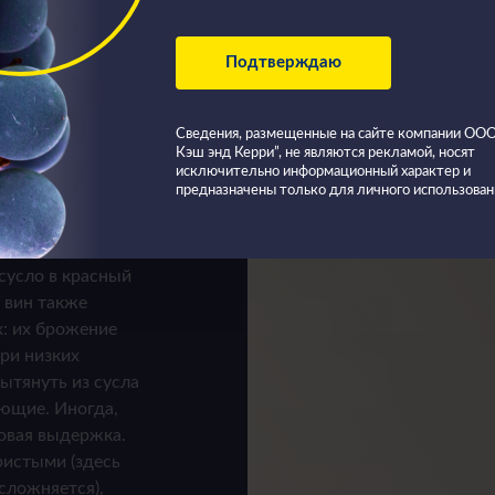
Подтверждаю
сортов
Сведения, размещенные на сайте компании О
видно.
Кэш энд Керри”, не являются рекламой, носят
исключительно информационный характер и
предназначены только для личного использован
вино также возможно
градного сока с
сусло в красный
 вин также
: их брожение
при низких
ытянуть из сусла
яющие. Иногда,
овая выдержка.
ристыми (здесь
сложняется),