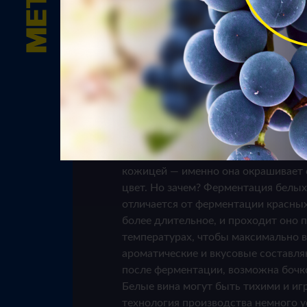
Белые вина изготавливают
преимущественно из белых 
винограда, но не всё так оче
Из красных (чёрных) сортов белое 
сделать, минимизируя контакт вино
кожицей — именно она окрашивает 
цвет. Но зачем? Ферментация белых
отличается от ферментации красных
более длительное, и проходит оно 
температурах, чтобы максимально в
ароматические и вкусовые составл
после ферментации, возможна бочк
Белые вина могут быть тихими и иг
технология производства немного у