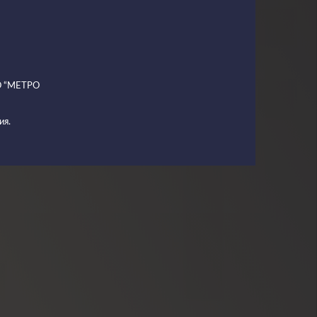
ОО “МЕТРО
ия.