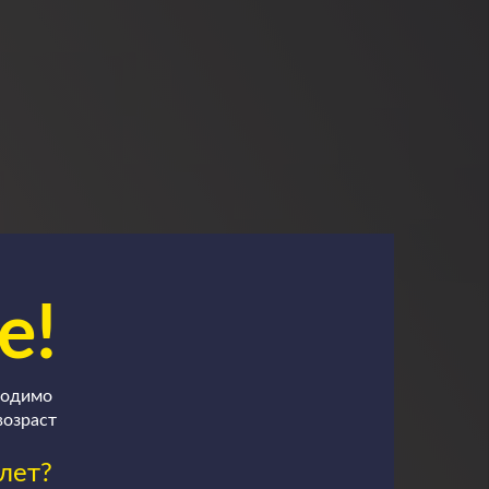
е!
ходимо
возраст
лет?