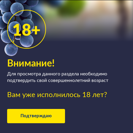
вино в цементных конусообразных ёмкостях —
«яйцах». Красные вина, так же как и белые, и
розовые, могут быть тихими, а могут быть и
игристыми (здесь технология производства немного
усложняется), сухими, полусухими, полусладкими и
сладкими.
Внимание!
Для просмотра данного раздела необходимо
подтвердить свой совершеннолетний возраст
Вам уже исполнилось 18 лет?
Подтверждаю