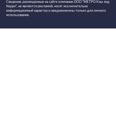
Сведения, размещенные на сайте компании ООО “МЕТРО Кэш энд
Керри”, не являются рекламой, носят исключительно
информационный характер и предназначены только для личного
использования.
Все вина в
Фильтровать вино
Вино ликерное MALAGA CRUZ
красное сладкое
Рецепты