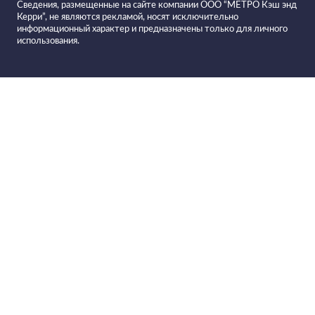
Сведения, размещенные на сайте компании ООО “МЕТРО Кэш энд
Керри”, не являются рекламой, носят исключительно
информационный характер и предназначены только для личного
использования.
Все вина в
Фильтровать вино
Вино FEUDI DI SAN GREGORIO
Taurasi красное сухое
Рецепты