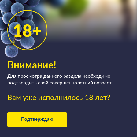
вино в цементных конусообразных ёмкостях —
«яйцах». Красные вина, так же как и белые, и
розовые, могут быть тихими, а могут быть и
игристыми (здесь технология производства немного
усложняется), сухими, полусухими, полусладкими и
сладкими.
Внимание!
Для просмотра данного раздела необходимо
подтвердить свой совершеннолетний возраст
Вам уже исполнилось 18 лет?
Подтверждаю