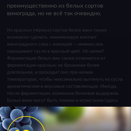
преимущественно из белых сортов
винограда, но не всё так очевидно.
Из красных (чёрных) сортов белое вино также
возможно сделать, минимизируя контакт
виноградного сока с кожицей — именно она
окрашивает сусло в красный цвет. Но зачем?
Ферментация белых вин также отличается от
ферментации красных: их брожение более
длительное, и проходит оно при низких
температурах, чтобы максимально вытянуть из сусла
ароматические и вкусовые составляющие. Иногда,
после ферментации, возможна бочковая выдержка.
Белые вина могут быть тихими и игристыми (здесь
технология производства немного усложняется),
сухими, полусухими, полусладкими и сладкими, если
виноград содержал так много сахара, что дрожжи не
справились.