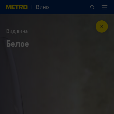
Вино
Вид вина
Белое