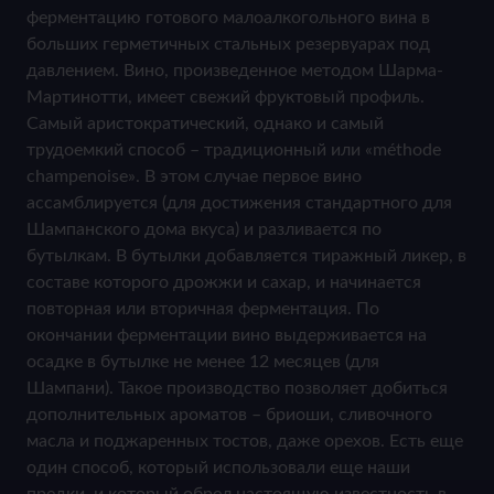
ферментацию готового малоалкогольного вина в
больших герметичных стальных резервуарах под
давлением. Вино, произведенное методом Шарма-
Мартинотти, имеет свежий фруктовый профиль.
Самый аристократический, однако и самый
трудоемкий способ – традиционный или «méthode
champenoise». В этом случае первое вино
ассамблируется (для достижения стандартного для
Шампанского дома вкуса) и разливается по
бутылкам. В бутылки добавляется тиражный ликер, в
составе которого дрожжи и сахар, и начинается
повторная или вторичная ферментация. По
окончании ферментации вино выдерживается на
осадке в бутылке не менее 12 месяцев (для
Шампани). Такое производство позволяет добиться
дополнительных ароматов – бриоши, сливочного
масла и поджаренных тостов, даже орехов. Есть еще
один способ, который использовали еще наши
предки, и который обрел настоящую известность в