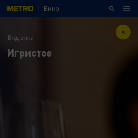
Вино
Вид вина
Игристое