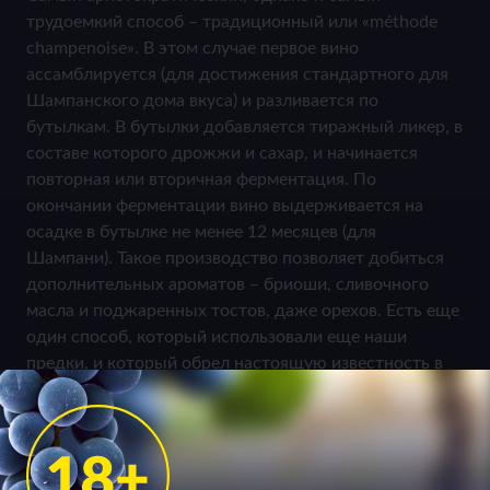
трудоемкий способ – традиционный или «méthode
champenoise». В этом случае первое вино
ассамблируется (для достижения стандартного для
Шампанского дома вкуса) и разливается по
бутылкам. В бутылки добавляется тиражный ликер, в
составе которого дрожжи и сахар, и начинается
повторная или вторичная ферментация. По
окончании ферментации вино выдерживается на
осадке в бутылке не менее 12 месяцев (для
Шампани). Такое производство позволяет добиться
дополнительных ароматов – бриоши, сливочного
масла и поджаренных тостов, даже орехов. Есть еще
один способ, который использовали еще наши
предки, и который обрел настоящую известность в
последнее время – метод ансестраль, при котором
брожение первого базового вина завершается в
бутылке.