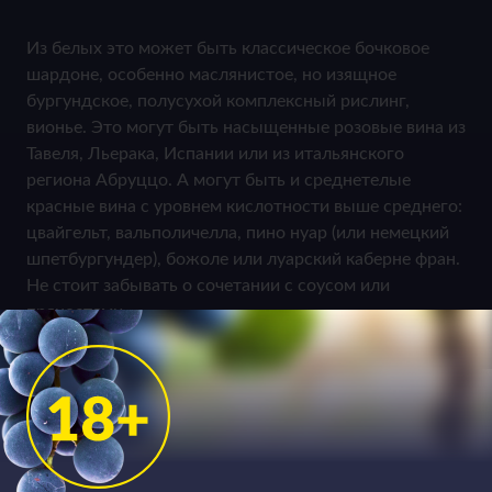
Из белых это может быть классическое бочковое
шардоне, особенно маслянистое, но изящное
бургундское, полусухой комплексный рислинг,
вионье. Это могут быть насыщенные розовые вина из
Тавеля, Льерака, Испании или из итальянского
региона Абруццо. А могут быть и среднетелые
красные вина с уровнем кислотности выше среднего:
цвайгельт, вальполичелла, пино нуар (или немецкий
шпетбургундер), божоле или луарский каберне фран.
Не стоит забывать о сочетании с соусом или
пряностями.