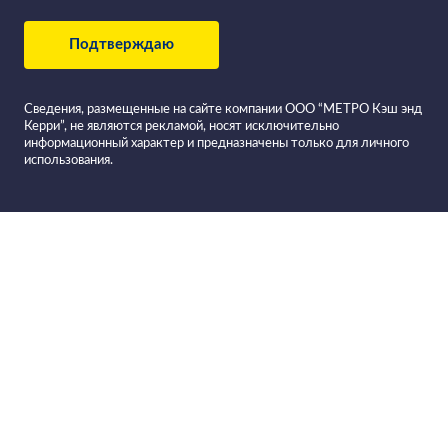
Подтверждаю
Сведения, размещенные на сайте компании ООО “МЕТРО Кэш энд
Керри”, не являются рекламой, носят исключительно
информационный характер и предназначены только для личного
использования.
Все вина в
Фильтровать вино
Вино игристое JAUME SERRA