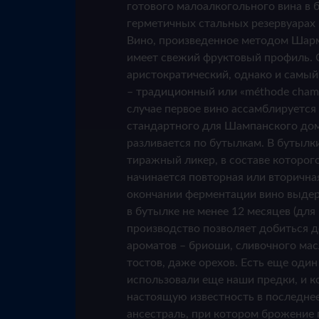
готового малоалкогольного вина в 
герметичных стальных резервуарах
Вино, произведенное методом Шар
имеет свежий фруктовый профиль.
аристократический, однако и самый
– традиционный или «méthode champ
случае первое вино ассамблируется
стандартного для Шампанского дома
разливается по бутылкам. В бутылк
тиражный ликер, в составе которог
начинается повторная или вторична
окончании ферментации вино выдер
в бутылке не менее 12 месяцев (для
производство позволяет добиться 
ароматов – бриоши, сливочного ма
тостов, даже орехов. Есть еще один
использовали еще наши предки, и 
настоящую известность в последнее
ансестраль, при котором брожение 