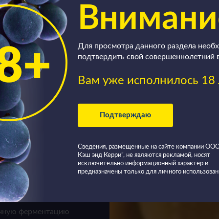
Внимани
ое
Для просмотра данного раздела необ
подтвердить свой совершеннолетний 
Вам уже исполнилось 18 
Подтверждаю
обов
 Наиболее
Сведения, размещенные на сайте компании О
т самый,
Кэш энд Керри”, не являются рекламой, носят
исключительно информационный характер и
роизводстве
предназначены только для личного использован
ртинотти.
ичную ферментацию