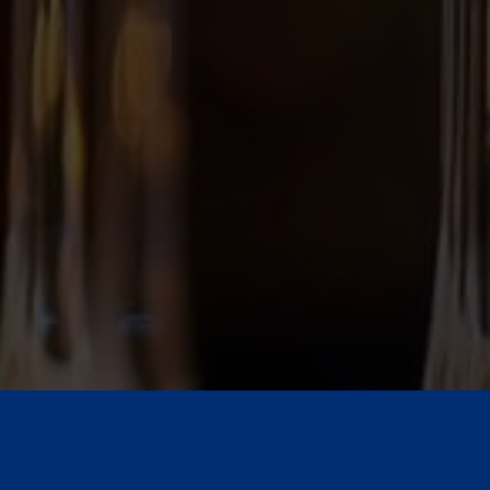
аме
Зрелый или твердый сыр