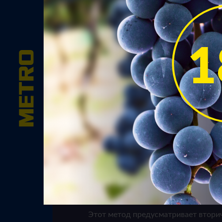
Игрист
Вид вина
Существует несколько спос
производства игристых вин.
распространенный метод, то
который применяется при п
просекко – метод Шарма-Ма
Этот метод предусматривает втор