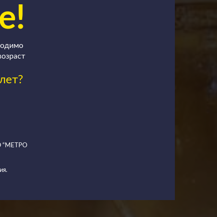
е!
ходимо
возраст
лет?
ОО “МЕТРО
ия.