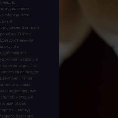
больших
 под давлением.
ма-Мартинотти,
 Самый
 трудоемкий способ
enoise». В этом
 (для достижения
 вкуса) и
и добавляется
о дрожжи и сахар, и
я ферментация. По
живается на осадке
 Шампани). Такое
дополнительных
сла и поджаренных
 способ, который
который обрел
 время – метод
первого базового