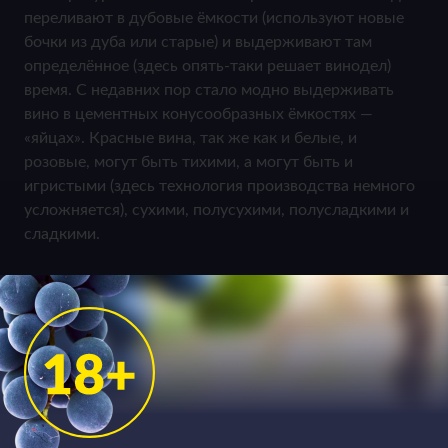
переливают в дубовые ёмкости (используют новые
бочки из дуба или старые) и выдерживают там
определённое (здесь опять-таки решает винодел)
время. С недавних пор стало модно выдерживать
вино в цементных конусообразных ёмкостях —
«яйцах». Красные вина, так же как и белые, и
розовые, могут быть тихими, а могут быть и
игристыми (здесь технология производства немного
усложняется), сухими, полусухими, полусладкими и
сладкими.