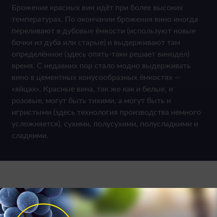
Брожение красных вин идёт при более высоких
температурах. По окончании брожения вино иногда
переливают в дубовые ёмкости (используют новые
бочки из дуба или старые) и выдерживают там
определённое (здесь опять-таки решает винодел)
время. С недавних пор стало модно выдерживать
вино в цементных конусообразных ёмкостях —
«яйцах». Красные вина, так же как и белые, и
розовые, могут быть тихими, а могут быть и
игристыми (здесь технология производства немного
усложняется), сухими, полусухими, полусладкими и
сладкими.