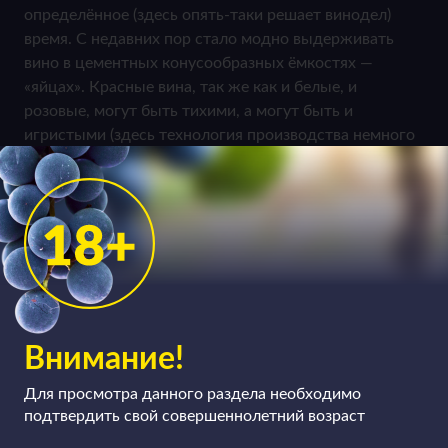
определённое (здесь опять-таки решает винодел)
время. С недавних пор стало модно выдерживать
вино в цементных конусообразных ёмкостях —
«яйцах». Красные вина, так же как и белые, и
розовые, могут быть тихими, а могут быть и
игристыми (здесь технология производства немного
усложняется), сухими, полусухими, полусладкими и
сладкими.
Внимание!
Для просмотра данного раздела необходимо
подтвердить свой совершеннолетний возраст